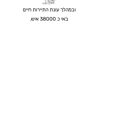
ובמהלך עונת התיירות חיים
באי כ 38000 איש.
פירה היא העיר היחידה באי והיא הלב
והמרכז של סנטוריני.
​בסנטוריני אין רמזורים והנהיגה דומה
לנהיגה במושב או כפר שלנו​
עונת התיירות מתחילה
לקראת באפריל ומסתיימת
באיזור נובמבר.